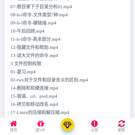
07-根目录下子目录分析02.mp4
08-ls-l命令-文件类型7种.mp4
09-ls-l命令-硬链接.mp4
10-午后回顾.mp4
11-ls-l命令-其余部分.mp4
12-隐藏文件和帮助.mp4
13-读大文件的命令.mp4
3 文件控制权限
01-复习.mp4
02-rwx对于文件和目录含义的区别.mp4
14-删除和软硬连接.mp4
15-管道、cd、pwd.mp4
16-拷贝和移动改名.mp4
17-Linux的压缩和解压缩.mp4
18-其他压缩命令.mp4
19-用户创建、删除和修改文件所属用户.mp4
首页
送VIP
公告
更新