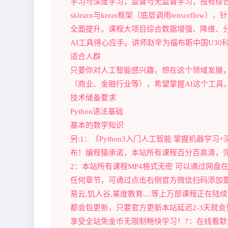
学习与深度学习，监督与无监督学习，独有综合
sklearn与keras框架（底层调用tenso
全面提升。课程大项目综合数据增强、降维、
AI工具得心应手。讲师赵辛为福布斯中国U3
适合人群
只要你对人工智能感兴趣，想在这个领域发展
（商业、金融行业等），希望掌握AI这个工具
技术储备要求
Python语法基础
基本的数学知识
另:1：《Python3入门人工智能 掌握机器学
布！编程猿承诺，本站所有课程百分百高清，完
2：本站所有课程MP4格式无密 可以通过网盘
任何章节，可通过点击右侧官方微信扫码添加要
易云,饥人谷,某度教育....等上万部课程正
都会包更新，只要官方更新本站延迟2-3天就会
享受全站免金币无限制畅快学习！7：在线看