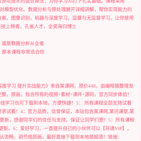
多项技术的混合算法，为你学习AI打下扎实基础。课程采用
rflow），针对模型优化、数据分析与预处理展开详细讲解，帮你实现能力的
分离，图像识别，机器与深度学习，监督与无监督学习，让你使用
0科技上榜者，孔雀人才，全奖海归博士
，或是数据分析从业者
，那本课程非常适合你
习+深度学习 提升实战能力》来自某课网，原价448，由编程猿整理发
整，原画，包含所有的视频+素材+课件+源码，官方同步体验！
在线学习也可下载到本地，方便快捷！3： 所有课程全部支持试看
求试看！4：官方品质，信誉保证，本站包含某课网,某讯课堂,某
在陆续更新，感谢同学们的信任与支持，保证让同学们意！5：所有课程
更新。6：爱好学习，一直提升自己的小伙伴可以【开通VIP】，
默认流畅，调节成原画，最好直接下载到本地是超清！链接：