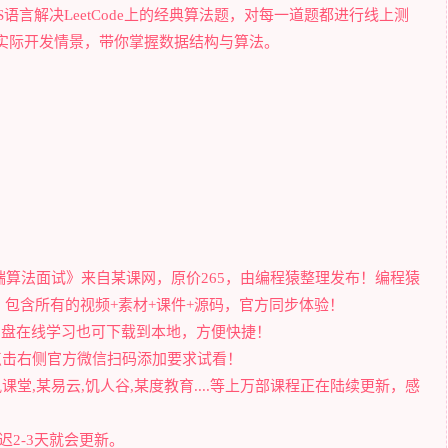
语言解决LeetCode上的经典算法题，对每一道题都进行线上测
实际开发情景，带你掌握数据结构与算法。
解决前端算法面试》来自某课网，原价265，由编程猿整理发布！编程猿
包含所有的视频+素材+课件+源码，官方同步体验！
过网盘在线学习也可下载到本地，方便快捷！
点击右侧官方微信扫码添加要求试看！
堂,某易云,饥人谷,某度教育....等上万部课程正在陆续更新，感
2-3天就会更新。