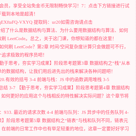
会员，享受全站免金币无限制畅快学习！7：点击下方链接进行试
下载到本地是超清！
9mFv3qEXftaFQ-VXYQ 提取码：ur20如需咨询请点击
介绍了什么是数据结构与算法、为什么要用数据结构与算法、如何
 LeetCode。总之，关于这门课，你想知道的都在这里！
3 如何刷 LeetCode？第2章 时间/空间复杂度计算只会做题可不行，
个追求极致的程序员吧！
-3 【勤于思考，夯实学习成果】阶段思考题第3章 数据结构之“栈”从本
单的数据结构，让我们用后进先出的栈来解决各种问题吧！
de：20.有效的括号 3-4 前端与栈：JS 中的函数调用堆栈 3-5
 栈-章节总结 3-7 【勤于思考，夯实学习成果】阶段思考题第4章 数据结构
，如何更好的应用这个与栈相反的特性解决实际问题？这个章节将
Code：933. 最近的请求次数 4-4 前端与队列：JS 异步中的任务队列 4-
习成果】阶段思考题第5章 数据结构之“链表”与栈和队列不同，链表元
，在前端的日常工作中也有举足轻重的地位，这章一定要好好学习