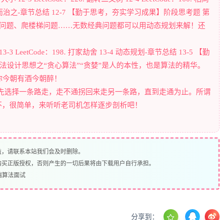
12-6 分而治之-章节总结 12-7 【勤于思考，夯实学习成果】阶段思考题 第
数列问题、爬楼梯问题……无数经典问题都可以用动态规划来解！还
 13-3 LeetCode：198. 打家劫舍 13-4 动态规划-章节总结 13-5 【勤
算法设计思想之“贪心算法”“贪婪”是人的本性，也是算法的精华。
你今朝有酒今朝醉！
路，先选择一条路走，走不通拐回来走另一条路，直到走通为止。所谓
不，很简单，来听听老司机怎样逐步剖析吧！
益，请联系本站我们会及时删除。
购买正版授权，否则产生的一切后果将由下载用户自行承担。
前端算法面试
分享到：