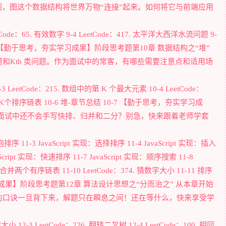
图，图这个数据结构将世界万物“连接”起来。如何将它与前端应用
Code：65. 有效数字 9-4 LeetCode：417. 太平洋大西洋水流问题 9-
总结 9-7 【勤于思考，夯实学习成果】阶段思考题第10章 数据结构之“堆”
和Kth 类问题。作为面试中的常客，有哪些需要注意点和适用场
0-3 LeetCode：215. 数组中的第 K 个最大元素 10-4 LeetCode：
3. 合并K个排序链表 10-6 堆-章节总结 10-7 【勤于思考，夯实学习成
序”面试中还不会手写快排、归并和二分？别急，快来跟着老师学套
排序 11-3 JavaScript 实现：选择排序 11-4 JavaScript 实现：插入
aScript 实现：快速排序 11-7 JavaScript 实现：顺序搜索 11-8
21. 合并两个有序链表 11-10 LeetCode：374. 猜数字大小 11-11 排序
习成果】阶段思考题第12章 算法设计思想之“分而治之” 从本章开始
的口诀一旦背下来，解题只在瞬息之间！还在等什么，快来享受学
小 12-3 LeetCode：226. 翻转二叉树 12-4 LeetCode：100. 相同