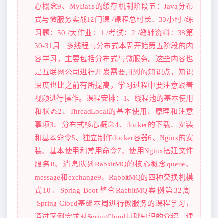
心概念9、MyBatis的缓存机制阶段五：Java分布
式与微服务实战12门课 /课程总时长：30小时 /练
习题：50 /大作业：1 /考试：2 /教辅资料：38第
30-31周 多线程与分布式本周开始第五阶段的内
容学习，主要包括分布式与微服务。这些内容也
是互联网公司进行开发需要用到的知识点，知识
深度也比之前有所提高，学习过程中要注意跟着
视频进行操作。课程安排：1、线程池的基本使用
和状态2、ThreadLocal的基本使用、原理和注意
事项3、分布式核心概念4、docker的下载、安装
和基本命令5、独立制作docker容器6、Nginx的安
装、基本使用和常用命令7、使用Nginx搭建文件
服务8、消息队列RabbitMQ的核心概念queue、
message和exchange9、RabbitMQ的四种交换机模
式10、Spring Boot整合RabbitMQ案例第32周
Spring Cloud基础本周进行微服务的课程学习，
通过案例完成对SpringCloud基础知识的介绍。课