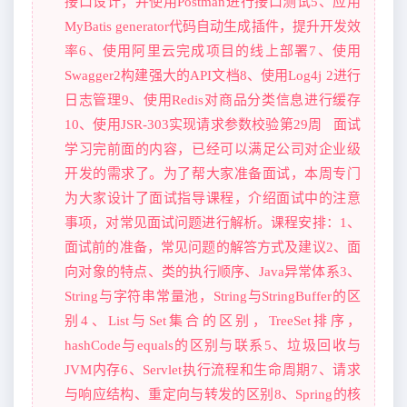
接口设计，并使用Postman进行接口测试5、应用
MyBatis generator代码自动生成插件，提升开发效
率6、使用阿里云完成项目的线上部署7、使用
Swagger2构建强大的API文档8、使用Log4j 2进行
日志管理9、使用Redis对商品分类信息进行缓存
10、使用JSR-303实现请求参数校验第29周 面试
学习完前面的内容，已经可以满足公司对企业级
开发的需求了。为了帮大家准备面试，本周专门
为大家设计了面试指导课程，介绍面试中的注意
事项，对常见面试问题进行解析。课程安排：1、
面试前的准备，常见问题的解答方式及建议2、面
向对象的特点、类的执行顺序、Java异常体系3、
String与字符串常量池，String与StringBuffer的区
别4、List与Set集合的区别，TreeSet排序，
hashCode与equals的区别与联系5、垃圾回收与
JVM内存6、Servlet执行流程和生命周期7、请求
与响应结构、重定向与转发的区别8、Spring的核