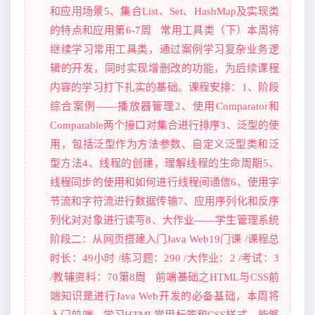
和应用场景5、集合List、Set、HashMap及实现类
的特点和应用第6-7周 常用工具类（下）本周将
继续学习常用工具类，通过案例学习复杂业务逻
辑的开发，同时实现增删改的功能，为后续课程
内容的学习打下扎实的基础。课程安排：1、阶段
综合案例——播放器管理2、使用Comparator和
Comparable两个接口对集合进行排序3、泛型的使
用，包括泛型作为方法参数、自定义泛型类和泛
型方法4、线程的创建，理解线程的生命周期5、
线程同步的使用和如何进行线程间通信6、使用字
节流和字符流进行数据传输7、应用序列化和反序
列化对对象进行读写8、大作业——学生管理系统
阶段二：从网页搭建入门Java Web19门课 /课程总
时长：49小时 /练习题：290 /大作业：2 /考试：3
/教辅资料：70第8周 前端基础之HTML与CSS前
端知识是进行Java Web开发的必备基础，本周将
入门前端，学习HTML常用标签和CSS样式，能够