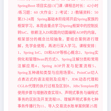
SpringBoot 项目实战13门课 /课程总时长：42小时
/练习题：60 /大作业：2 /考试：2 /教辅资料：50
第23-24周 Spring基础本阶段将开启Spring家族的
框架学习，本周会重点学习Spring框架中的控制反
转IoC、依赖注入DI和面向切面编程AOP的内容。
框架部分的概念比较抽象，要结合案例进行理
解，先学会使用，再进行深入学习。课程安排：
1、Spring IoC、DI和AOP等核心概念2、Spring实
例化和管理Bean的方式3、Spring注解分类和常用
注解应用4、Spring AOP开发与配置流程5、
Spring五种通知类型与应用场景6、PointCut切人
点表达式的语法规则及应用7、JDK动态代理和
CGLib代理的执行过程及区别8、JdbcTemplate的
使用步骤与增删改查实现9、声明式事务与编程式
事务的区别及开发流程10、理解声明式事务七种
事务传播行为11、导入交易流水账单案例第25周