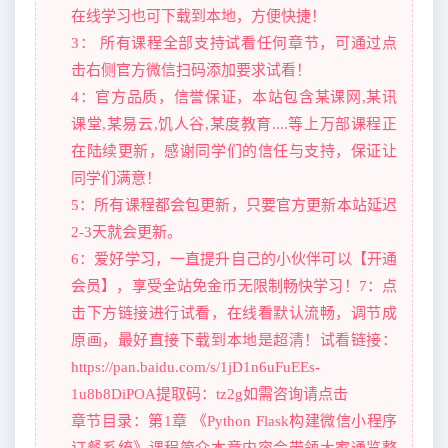
在线学习也可下载到本地，方便快捷！
3： 所有课程全部支持试看任何章节，可通过点
击右侧官方微信扫码添加要求试看！
4：官方品质，信誉保证，本站包含某课网,某讯
课堂,某易云,饥人谷,某度教育....等上万部课程正
在陆续更新，感谢同学们的信任与支持，保证让
同学们满意！
5：所有课程都会包更新，只要官方更新本站延迟
2-3天就会更新。
6：爱好学习，一直提升自己的小伙伴可以【开通
会员】，享受全站免金币无限制畅快学习！7：点
击下方链接进行试看，在线看默认流畅，调节成
原画，最好直接下载到本地是超清！试看链接：
https://pan.baidu.com/s/1jD1n6uFuEEs-
1u8b8DiPOA提取码：tz2g如需咨询请点击
章节目录：第1章 《Python Flask构建微信小程序
订餐系统》课程简介本章内容会带领大家通览整