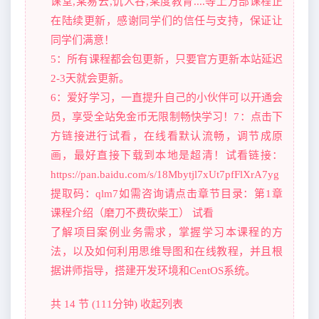
课堂,某易云,饥人谷,某度教育....等上万部课程正
在陆续更新，感谢同学们的信任与支持，保证让
同学们满意！
5：所有课程都会包更新，只要官方更新本站延迟
2-3天就会更新。
6：爱好学习，一直提升自己的小伙伴可以开通会
员，享受全站免金币无限制畅快学习！7：点击下
方链接进行试看，在线看默认流畅，调节成原
画，最好直接下载到本地是超清！试看链接：
https://pan.baidu.com/s/18Mbytjl7xUt7pfFlXrA7yg
提取码：qlm7如需咨询请点击章节目录：第1章
课程介绍（磨刀不费砍柴工） 试看
了解项目案例业务需求，掌握学习本课程的方
法，以及如何利用思维导图和在线教程，并且根
据讲师指导，搭建开发环境和CentOS系统。
共 14 节 (111分钟) 收起列表