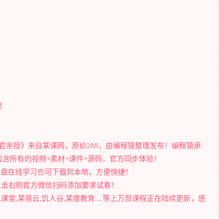
理
面试官亲授》来自某课网，原价288，由编程猿整理发布！编程猿承
含所有的视频+素材+课件+源码，官方同步体验！
过网盘在线学习也可下载到本地，方便快捷！
点击右侧官方微信扫码添加要求试看！
堂,某易云,饥人谷,某度教育....等上万部课程正在陆续更新，感