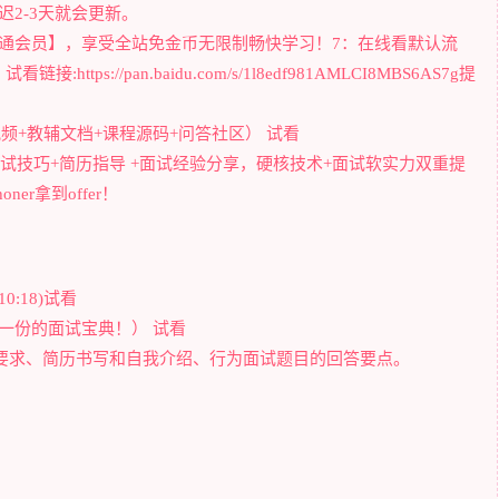
2-3天就会更新。
通会员】，享受全站免金币无限制畅快学习！7：在线看默认流
://pan.baidu.com/s/1l8edf981AMLCI8MBS6AS7g提
车（视频+教辅文档+课程源码+问答社区） 试看
的面试技巧+简历指导 +面试经验分享，硬核技术+面试软实力双重提
er拿到offer！
0:18)试看
人守一份的面试宝典！） 试看
技能要求、简历书写和自我介绍、行为面试题目的回答要点。