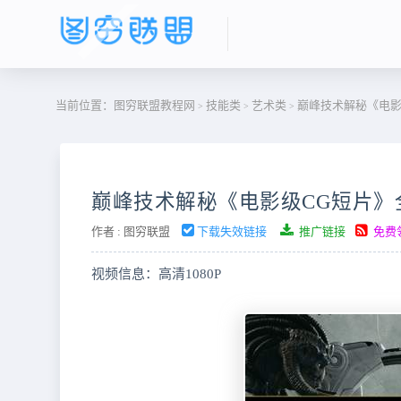
当前位置：
图穷联盟教程网
技能类
艺术类
巅峰技术解秘《电影
>
>
>
巅峰技术解秘《电影级CG短片》
作者 :
图穷联盟
下载失效链接
推广链接
免费
视频信息：高清1080P