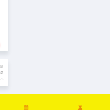
篇
结课
0元