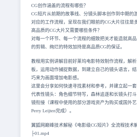
CG创作涵盖的流程有哪些？
CG短片从前期的故事线、分镜头脚本创作到中期的
对应的工作流程，呈现在我们眼前的CG大片往往是
高品质的CG大片又需要哪些条件？
对每一个环节、每一个流程的细致把关才能造就高品
的剪辑、绚烂的特效加持是高品质CG的保证。
教程用实例讲解目前好莱坞电影特效制作流程，解析
板，运用动作捕捉数据，到建立自己的镜头语言，结
巧来为画面增加电影感。
这里会分享如何快速寻找素材和参考，并建立起一套自己
代表性镜头：角色细节特写，森林追逐和长镜头打斗
镜衔接（课程中使用的部分游戏资产为购买或国外艺术家
Perry Leijten完成）。
翼狐网巅峰技术解秘《电影级CG短片》全流程技术
├01.mp4