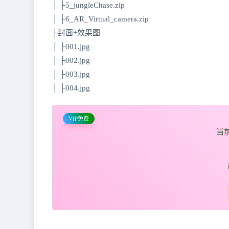
│ ├5_jungleChase.zip
│ ├6_AR_Virtual_camera.zip
├封面+效果图
│ ├001.jpg
│ ├002.jpg
│ ├003.jpg
│ ├004.jpg
VIP免费
当