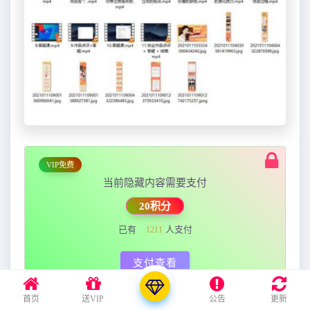
VIP免费
当前隐藏内容需要支付
20积分
已有
人支付
1211
支付查看
首页
送VIP
公告
更新