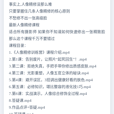
事实上,人像精修没那么难
只要掌握住几条人像精修的核心原则
不愁修不出一张高级脸
最新人像精修课程
适合所有摄影师 如果你不知道如何快速修出一张精致脸
那么这个课程千万不要错过
课程目录：
1.《人像精修训练营》课程介绍.mp4
2.第1课：告别废片，让照片“起死回生”！.mp4
3.第二课：拒绝失真，手把手带你修出质感皮肤.mp4
4.第三课：光影重塑，人像五官立体的秘诀.mp4
5.第4课：避开误区，3招调出健康好看的肤色.mp4
6.第五课：必修知识，堪比整容的液化技1巧.mp4
7.第6课：实战演示，人像综合修饰全过程.mp4
8.答疑课.mp4
9.作品点评+答疑.mp4