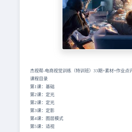
杰视帮-电商视觉训练（特训班）33期+素材+作业点
课程目录
第1课：基础
第2课：定光
第2课：定光
第3课：定影
第4课：图层模式
第5课：适视