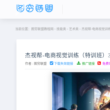
当前位置：
图穷联盟教程网
技能类
艺术类
杰视帮-电商视觉训练
>
>
>
杰视帮-电商视觉训练（特训班）3
作者 :
图穷联盟
下载失效链接
推广链接
免费