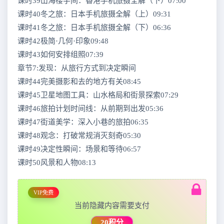
课时39山海楼宇间：香港手机旅摄全解（下）07:00
课时40冬之旅：日本手机旅摄全解（上）09:31
课时41冬之旅：日本手机旅摄全解（下）06:36
课时42极简·几何·印象09:48
课时43如何安排组照07:39
章节7:发现：从旅行方式到决定瞬间
课时44完美摄影和去的地方有关08:45
课时45卫星地图工具：山水格局和街景探索07:29
课时46旅拍计划时间线：从前期到出发05:36
课时47街道美学：深入小巷的旅拍06:35
课时48观念：打破常规消灭刻奇05:30
课时49决定性瞬间：场景和等待06:57
课时50风景和人物08:13
VIP免费
当前隐藏内容需要支付
20积分