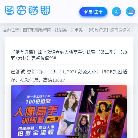
登录/注册
当前位置：
图穷联盟教程网
技能类
艺术类
【稀有好课】蜂鸟微课老纳人像高手训练营（第二季）【28节+素材】完整价值998
>
>
>
【稀有好课】蜂鸟微课老纳人像高手训练营（第二季）【28
节+素材】完整价值998
已测试 更新时间：1月 11, 2021资源大小：15GB加密适
配：视频信息：高清1080P