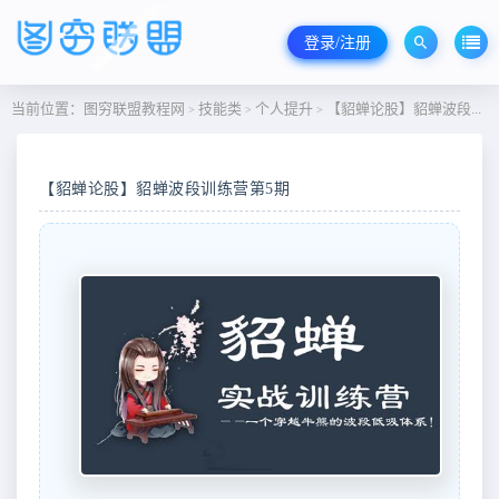
登录/注册
当前位置：
图穷联盟教程网
技能类
个人提升
【貂蝉论股】貂蝉波段训练营第5期
>
>
>
【貂蝉论股】貂蝉波段训练营第5期