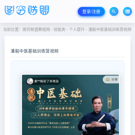
登录/注册
当前位置：
图穷联盟教程网
技能类
个人提升
潘毅中医基础训练营视频
>
>
>
潘毅中医基础训练营视频