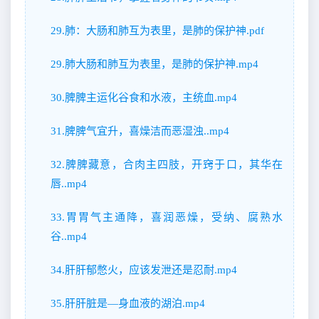
29.肺：大肠和肺互为表里，是肺的保护神.pdf
29.肺大肠和肺互为表里，是肺的保护神.mp4
30.脾脾主运化谷食和水液，主统血.mp4
31.脾脾气宜升，喜燥洁而恶湿浊..mp4
32.脾脾藏意，合肉主四肢，开窍于口，其华在
唇..mp4
33.胃胃气主通降，喜润恶燥，受纳、腐熟水
谷..mp4
34.肝肝郁憋火，应该发泄还是忍耐.mp4
35.肝肝脏是—身血液的湖泊.mp4