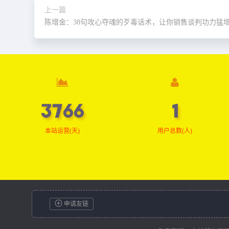
上一篇
陈增金：38句攻心夺魂的歹毒话术，让你销售谈判功力猛增
3766
1
本站运营(天)
用户总数(人)
申请友链