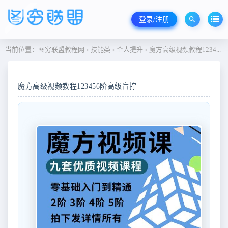
登录/注册
当前位置：
图穷联盟教程网
技能类
个人提升
魔方高级视频教程123456阶高级盲拧
>
>
>
魔方高级视频教程123456阶高级盲拧