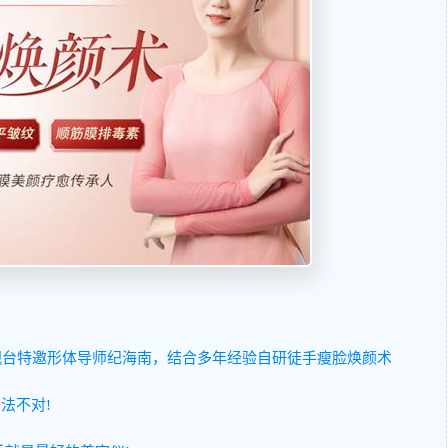
视台特邀形体导师纪海南，结合多年经验自研徒手瘦脸焕颜术
法不对!