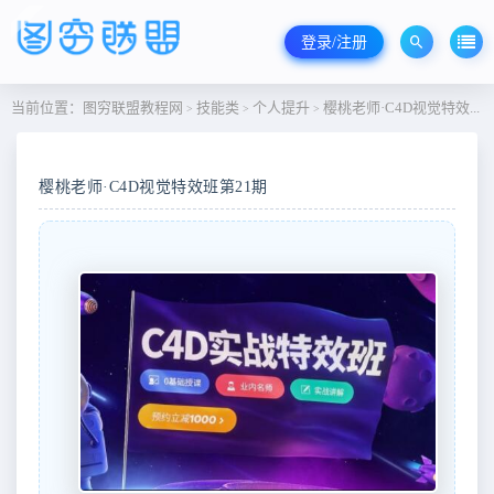
登录/注册
当前位置：
图穷联盟教程网
技能类
个人提升
樱桃老师·C4D视觉特效班第21期
>
>
>
樱桃老师·C4D视觉特效班第21期