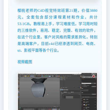
樱桃老师的C4D视觉特效班第21期，价值3880
元。全套包含部分课程素材和作业，共计
53.1GB。教程易上手，学习难度低，学习用时短
的三维软件，易用、稳定、完整、有效的软件，
在这个行业里，客户对风格的需求差异化，特别
是高端客户，目前c4d已经渗透到网页、电商、
ui、影视平面等各个行业。
视频截图