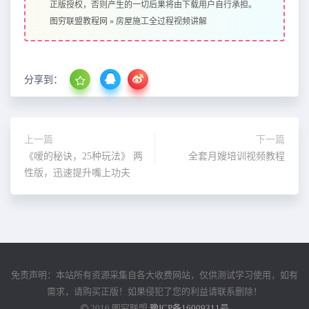
正版授权，否则产生的一切后果将由下载用户自行承担。
图穷联盟教程网
»
房屋施工全过程视频讲解
分享到：
上一篇
下一篇
《嗳的秘诀，25种玩法》 两
全套月嫂培训视频教程
性版，迅速提升嘴上功夫
免责声明：本站所有资源采集自各大收费网站，仅供测试学习使用，如有
需求，请购买正版！如果侵犯了您的利益请联系删除！
2016
图穷联盟
豫ICP备16009311号