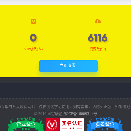
0
6157
VIP总数(人)
资源数(个)
立即查看
源采集自各大收费网站，仅供测试学习使用，如有需求，请购买正版！如果侵犯
2016
图穷联盟
豫ICP备16009311号