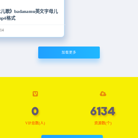
源
儿歌》badanamu英文字母儿
mp4格式
14
加载更多
0
6176
VIP总数(人)
资源数(个)