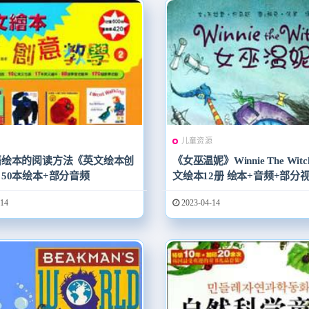
源
儿童资源
语绘本的阅读方法《英文绘本创
《女巫温妮》Winnie The Wi
50本绘本+部分音频
文绘本12册 绘本+音频+部
14
2023-04-14