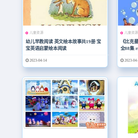
儿童资源
儿童资
幼儿早教阅读 英文绘本故事共19册 宝
《比克曼科
宝英语启蒙绘本阅读
全88集 
2023-04-14
2023-04-