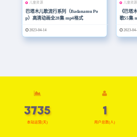
儿童资源
儿童资
巴塔木儿歌流行系列（Badanamu Po
《巴塔木
p）高清动画全28集 mp4格式
歌55集 
2023-04-14
2023-04-
3761
1
本站运营(天)
用户总数(人)