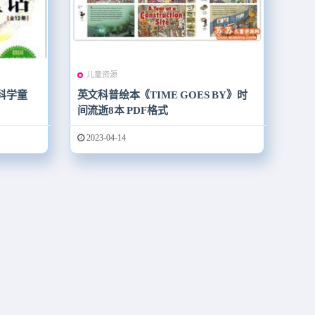
儿童资源
科学童
英文科普绘本《TIME GOES BY》时
间流逝8本 PDF格式
2023-04-14