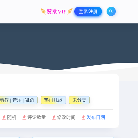
赞助VIP
登录/注册
 胎教 | 音乐 | 舞蹈
热门儿歌
未分类
随机
评论数量
修改时间
发布日期