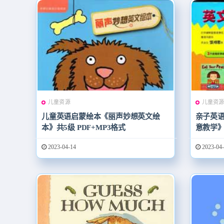
儿童资源
儿童资
儿童英语启蒙绘本《丽声妙想英文绘
亲子英
本》共5级 PDF+MP3格式
意教学》
2023-04-14
2023-04-