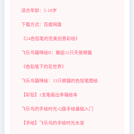
适合年龄：5-18岁
下载方式：百度网盘
《24色铅笔的完美创意彩绘》
飞乐鸟猫咪绘II：邂逅32只天使萌猫
《色铅笔下的花世界》
飞乐鸟猫咪绘：33只萌猫的色铅笔图绘
【彩铅】1支笔画出幸福绘本
飞乐鸟的手绘时光-Q版手绘基础入门
【手绘】飞乐鸟的手绘时光水溶