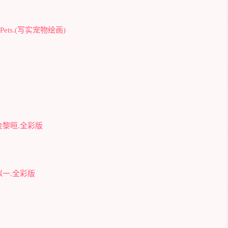
c.Pets.(写实宠物绘画)
金黎晅.全彩版
姒一.全彩版