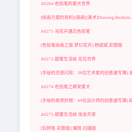
A0264-色铅笔的爱犬世界
[绘画方面的资料][画画][美术]Drawing.Realisti
A0271-当花卉遇见色铅笔
[色铅笔绘画之旅.梦幻花卉].杨斌斌.彩图版
A0272-甜蜜生活绘 花花世界
[手绘的灵感闪现：38位艺术家的创意速写薄].
A0274-色铅笔之萌宠爱犬
[手绘的奇思妙想：49位设计师的创意速写簿].
A0275-甜蜜生活绘 虫虫天堂
[玩转笔·彩图版].耀斑.扫描版