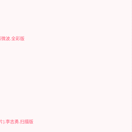
蒋微波.全彩版
].李志勇.扫描版