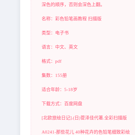
深色的顺序，否则会深色上翻。
名称：彩色铅笔画教程 扫描版
类型：电子书
语言：中文、英文
格式：pdf
集数：155册
适合年龄：5-18岁
下载方式：百度网盘
[北欧旅绘日记].(日)菅泽佳代著.全彩扫描版
A0241-那些花儿 40种花卉的色铅笔细致彩绘