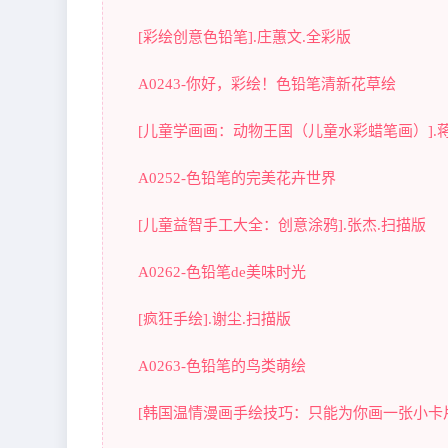
[彩绘创意色铅笔].庄蕙文.全彩版
A0243-你好，彩绘！色铅笔清新花草绘
[儿童学画画：动物王国（儿童水彩蜡笔画）].
A0252-色铅笔的完美花卉世界
[儿童益智手工大全：创意涂鸦].张杰.扫描版
A0262-色铅笔de美味时光
[疯狂手绘].谢尘.扫描版
A0263-色铅笔的鸟类萌绘
[韩国温情漫画手绘技巧：只能为你画一张小卡片