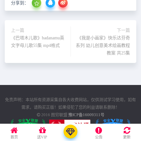
分享到：
上一篇
下一篇
《巴塔木儿歌》badanamu英
《我是小画家》快乐达芬奇
文字母儿歌55集 mp4格式
系列 幼儿创意美术绘画教程
教案 共25集
免责声明：本站所有资源采集自各大收费网站，仅供测试学习使用，如有
需求，请购买正版！如果侵犯了您的利益请联系删除！
2016
图穷联盟
豫ICP备16009311号
首页
送VIP
公告
更新