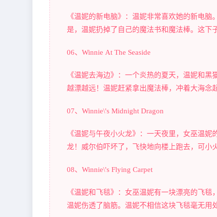
《温妮的新电脑》：温妮非常喜欢她的新电脑
是，温妮扔掉了自己的魔法书和魔法棒。这下
06、Winnie At The Seaside
《温妮去海边》：一个炎热的夏天，温妮和黑
越漂越远！温妮赶紧拿出魔法棒，冲着大海念
07、Winnie\'s Midnight Dragon
《温妮与午夜小火龙》：一天夜里，女巫温妮
龙！威尔伯吓坏了，飞快地向楼上跑去，可小
08、Winnie\'s Flying Carpet
《温妮和飞毯》：女巫温妮有一块漂亮的飞毯
温妮伤透了脑筋。温妮不相信这块飞毯毫无用