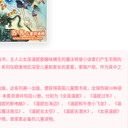
画书，主人公女巫温妮那趣味横生的魔法将使小读者们产生无限的
》系列在欧美地区深受儿童和家长的喜爱，家喻户晓，作为其中之
版，这系列甫一出版，便获得英国儿童图书奖，全球热销30种语
册。本套资源共包括12册，分别为《女巫温妮》、《温妮过冬》、
温妮的新电脑》、《温妮在海边》、《温妮和午夜小飞龙》、《温
和魔法南瓜》、《温妮去太空》、《温妮去潜水》。《女巫温妮》
户晓，是家家必备的儿童读物。