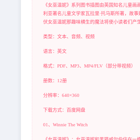
《女巫温妮》系列图书插图由英国知名儿童画
利亚著名儿童文学家瓦拉里·托马斯所著，故
伏女巫温妮那趣味横生的魔法将使小读者们产
类型：文本、音频、视频
语言：英文
格式：PDF、MP3、MP4/FLV（部分带视频）
册数：12册
分辨率：640×360
下载方式：百度网盘
01、Winnie The Witch
《女巫温妮》：女巫温妮和黑猫威尔伯住在一