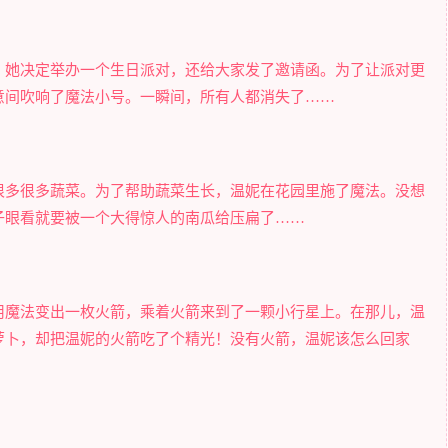
！她决定举办一个生日派对，还给大家发了邀请函。为了让派对更
意间吹响了魔法小号。一瞬间，所有人都消失了……
很多很多蔬菜。为了帮助蔬菜生长，温妮在花园里施了魔法。没想
子眼看就要被一个大得惊人的南瓜给压扁了……
用魔法变出一枚火箭，乘着火箭来到了一颗小行星上。在那儿，温
萝卜，却把温妮的火箭吃了个精光！没有火箭，温妮该怎么回家