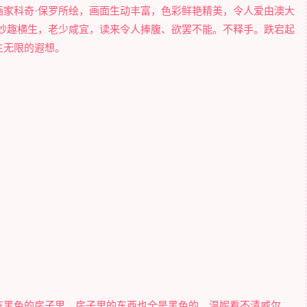
画家科奇·保罗所绘，画面生动丰富，色彩鲜艳精美，令人爱由澳大
事妙趣横生，老少咸宜，读来令人捧腹、欲罢不能。不释手。跌宕起
生无限的遐想。
栋黑色的房子里，房子里的东西也全是黑色的。温妮看不清威尔